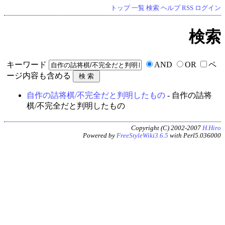
トップ
一覧
検索
ヘルプ
RSS
ログイン
検索
キーワード
AND
OR
ペ
ージ内容も含める
自作の詰将棋/不完全だと判明したもの
- 自作の詰将
棋/不完全だと判明したもの
Copyright (C) 2002-2007
H.Hiro
Powered by
FreeStyleWiki3.6.5
with Perl5.036000