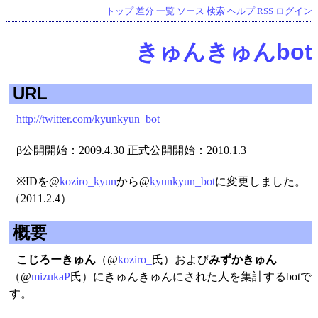
トップ
差分
一覧
ソース
検索
ヘルプ
RSS
ログイン
きゅんきゅんbot
URL
http://twitter.com/kyunkyun_bot
β公開開始：2009.4.30 正式公開開始：2010.1.3
※IDを@
koziro_kyun
から@
kyunkyun_bot
に変更しました。
（2011.2.4）
概要
こじろーきゅん
（@
koziro_
氏）および
みずかきゅん
（@
mizukaP
氏）にきゅんきゅんにされた人を集計するbotで
す。