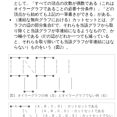
として、「すべての頂点の次数が偶数である（これは
オイラーグラフであることの必要十分条件）」「どの
頂点から始めても上記の一筆書きができる」がある。
（連結な無向グラフにおける）カットセットとは、グ
ラフの辺の部分集合E'で、それらを当該グラフから取
り除くと当該グラフが非連結になるようなもので、か
つ極小である（E'の辺がどれか一つでも減っている
と、それらを取り除いても当該グラフが非連結にはな
らない）ものをいう（図2）。
●───●───●　　●───●───●

│　　　│＼　　│　　│　　　│　　　│

│　　　│　＼　│　　│　　　│　　　│

│　　　│　　＼│　　│　　　│　　　│

●───●───●　　●───●───●

　　　　│　　　│　　　　　　│　　　│

　　　　│　　　│　　　　　　│　　　│

　　　　│　　　│　　　　　　│　　　│

　　　　●───●　　　　　　●───●

●─Ａ─●───●　｛Ａ，Ｂ，Ｃ，Ｄ｝：カットセットである

│　　　│＼　　│　｛Ａ，Ｂ，Ｃ，Ｅ｝：カットセットである

│　　　Ｂ　＼　│　｛Ａ，Ｂ，Ｃ，Ｄ，Ｅ｝：カットセットでない
