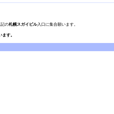
上記の
札幌スガイビル
入口に集合願います。
います。