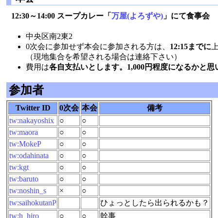
12:30～14:00 スープカレー「
万屋(よろずや)
」にて食事会
中央区南2東2
0次会に参加せず本会に参加される方は、
12:15までに
（現地集合を希望される場合は連絡下さい）
費用は
各自支払いとします。1,000円程度になるかと思
参加者
Twitter ID
0次会
本会
備考
tw:nakayoshix
○
○
tw:maora
○
○
tw:MokeP
○
○
tw:odahinata
○
○
tw:kgt
○
○
tw:baruto
○
○
tw:noshin_s
×
○
tw:saihokutanP
ひょっとしたら出られるかも？
tw:h_hiro
○
○
幹事