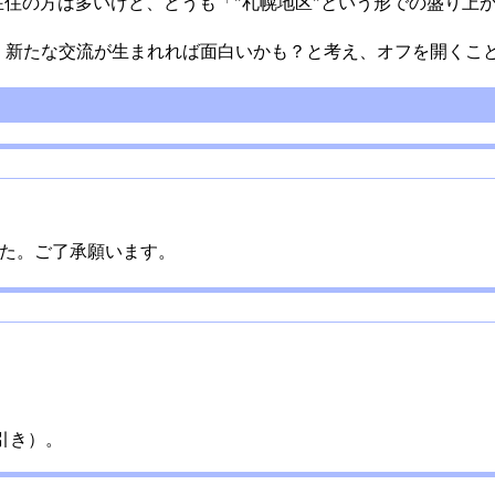
郊）在住の方は多いけど、どうも「"札幌地区"という形での盛り
集まり、新たな交流が生まれれば面白いかも？と考え、オフを開くこ
した。ご了承願います。
引き）。