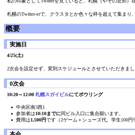
私の印象としてTwitterを見ていると、札幌（やその近
札幌のTwitter-erで、クラスタとか色々な枠を超えて
概要
実施日
4/25(土)
2次会を設定せず、変則スケジュールとさせていただきま
0次会
10:20～12:00
札幌スガイビル
にてボウリング
中央区南3西1
参加者は
10:10までに
同ビル入口に集合願います。
費用は
1,500円
です（2ゲーム＋シューズ代。学生100円
本会