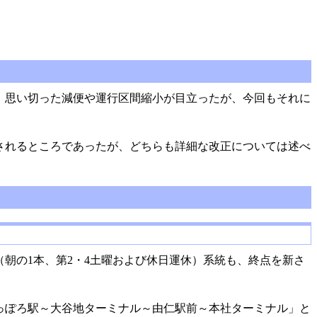
では、思い切った減便や運行区間縮小が目立ったが、今回もそれに
されるところであったが、どちらも詳細な改正については述べ
朝の1本、第2・4土曜および休日運休）系統も、終点を新さ
っぽろ駅～大谷地ターミナル～由仁駅前～本社ターミナル」と