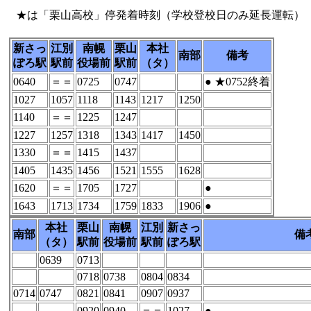
★は「栗山高校」停発着時刻（学校登校日のみ延長運転）
新さっ
江別
南幌
栗山
本社
南部
備考
ぽろ駅
駅前
役場前
駅前
（タ）
0640
＝＝
0725
0747
● ★0752終着
1027
1057
1118
1143
1217
1250
1140
＝＝
1225
1247
1227
1257
1318
1343
1417
1450
1330
＝＝
1415
1437
1405
1435
1456
1521
1555
1628
1620
＝＝
1705
1727
●
1643
1713
1734
1759
1833
1906
●
本社
栗山
南幌
江別
新さっ
南部
備
（タ）
駅前
役場前
駅前
ぽろ駅
0639
0713
0718
0738
0804
0834
0714
0747
0821
0841
0907
0937
0920
0940
＝＝
1027
●