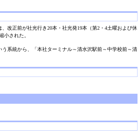
改正前が社光行き20本・社光発19本（第2・4土曜および休
に縮小された。
いう系統から、「本社ターミナル～清水沢駅前～中学校前～清