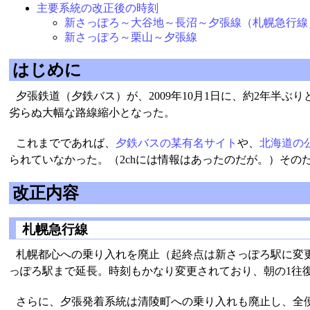
主要系統の改正後の時刻
新さっぽろ～大谷地～長沼～夕張線（札幌急行線
新さっぽろ～栗山～夕張線
はじめに
夕張鉄道（夕鉄バス）が、2009年10月1日に、約2年半
劣らぬ大幅な路線縮小となった。
これまでであれば、
夕鉄バスの某有名サイト
や、
北海道の
られていなかった。（2chには情報はあったのだが。）その
改正内容
札幌急行線
札幌都心への乗り入れを廃止（起終点は新さっぽろ駅に変更
っぽろ駅まで延長。時刻もかなり変更されており、朝の1往復
さらに、夕張発着系統は清陵町への乗り入れも廃止し、全