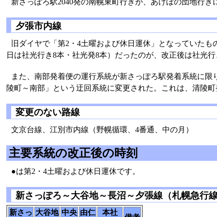
新さっぽろ駅2040発の南幌東町行きが、あけぼの団地行き
夕張市内線
旧ダイヤで「第2・4土曜および休日運休」となっていたも
日は社光行き8本・社光発8本）だったのが、改正後は社光行
また、南部発着便の運行系統が新さっぽろ駅発着系統に限
陵町～南部」という迂回系統に変更された。これは、清陵町
変更のない路線
文京台線、江別市内線（野幌循環、4番通、中の月）
主要系統の改正後の時刻
●は第2・4土曜および休日運休です。
新さっぽろ～大谷地～長沼～夕張線（札幌急行
新さっ
大谷地
中央
由仁
本社