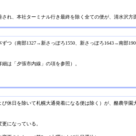
善され、本社ターミナル行き最終を除く全ての便が、清水沢方
つ（南部1327→新さっぽろ1550、新さっぽろ1643→南部1
詳細は「夕張市内線」の項を参照）。
および休日を除いて札幌大通発着になる便は除く）が、酪農学園
変更になっている。