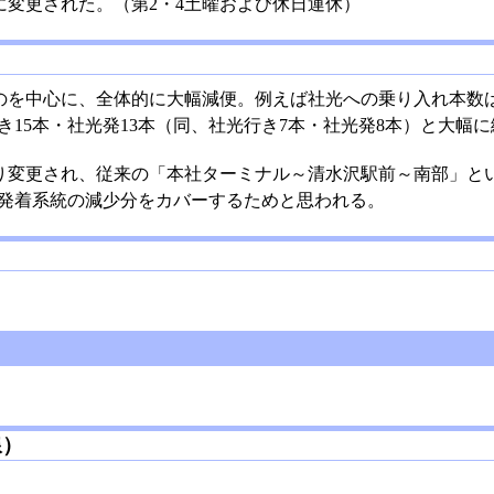
に変更された。（第2・4土曜および休日運休）
のを中心に、全体的に大幅減便。例えば社光への乗り入れ本数は、
き15本・社光発13本（同、社光行き7本・社光発8本）と大幅
り変更され、従来の「本社ターミナル～清水沢駅前～南部」と
発着系統の減少分をカバーするためと思われる。
線）