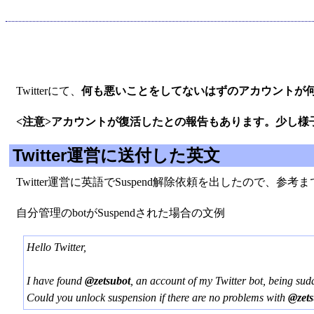
Twitterにて、
何も悪いことをしてないはずのアカウントが何故か
<注意>アカウントが復活したとの報告もあります。少し様
Twitter運営に送付した英文
Twitter運営に英語でSuspend解除依頼を出したので、参
自分管理のbotがSuspendされた場合の文例
Hello Twitter,
I have found
@zetsubot
, an account of my Twitter bot, being su
Could you unlock suspension if there are no problems with
@zets