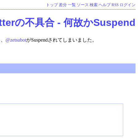
トップ
差分
一覧
ソース
検索
ヘルプ
RSS
ログイン
Twitterの不具合 - 何故かSuspend
も、
@zetsubot
がSuspendされてしまいました。