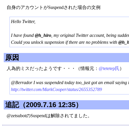
自身のアカウントがSuspendされた場合の文例
Hello Twitter,
I have found
@h_hiro
, my original Twitter account, being sudde
Could you unlock suspension if there are no problems with
@h_h
原因
人為的ミスだったようです・・・（情報元：
@tetetep氏
）
@Berrador I was suspended today too, just got an email saying 
http://twitter.com/MarkCooper/status/2655352789
追記（2009.7.16 12:35）
@zetsubotのSuspendは解除されてました。