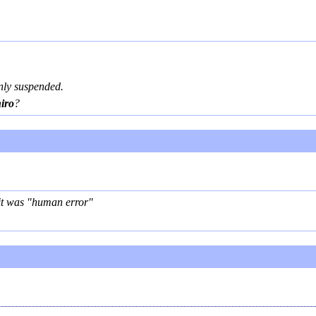
nly suspended.
iro
?
it was "human error"