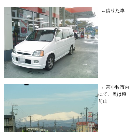
←借りた車
←苫小牧市内
にて。奥は樽
前山