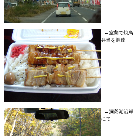
←室蘭で焼鳥
弁当を調達
←洞爺湖沿岸
にて