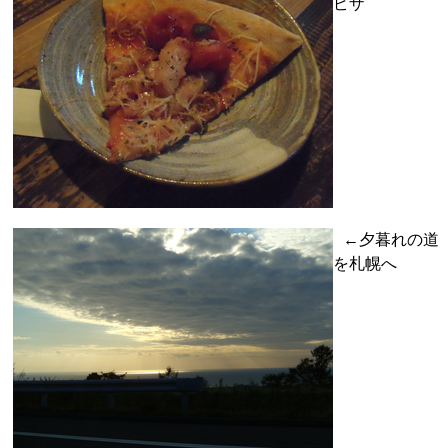
ピザ
←夕暮れの道
を札幌へ