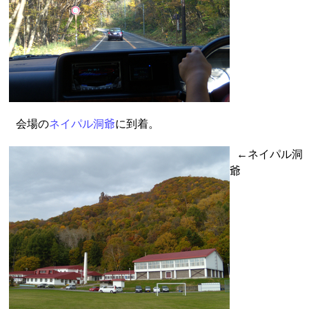
会場の
ネイパル洞爺
に到着。
←ネイパル洞
爺