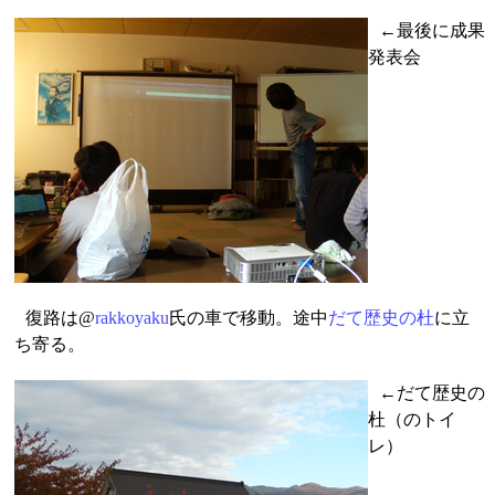
←最後に成果
発表会
復路は@
rakkoyaku
氏の車で移動。途中
だて歴史の杜
に立
ち寄る。
←だて歴史の
杜（のトイ
レ）