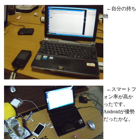
←自分の持ち
物
←スマートフ
ォン率が高か
ったです。
Androidが優勢
だったかな。