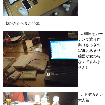
朝起きたらまた開発。
←朝日をカー
テンで遮り作
業（さっきの
写真とあまり
絵面が変わら
なくてすみま
せん）
←ドデカミン
大人気