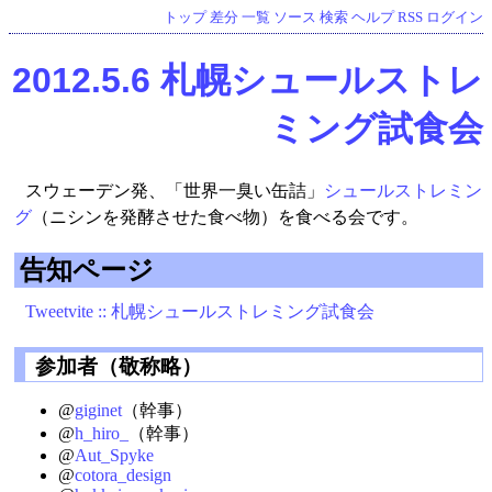
トップ
差分
一覧
ソース
検索
ヘルプ
RSS
ログイン
2012.5.6 札幌シュールストレ
ミング試食会
スウェーデン発、「世界一臭い缶詰」
シュールストレミン
グ
（ニシンを発酵させた食べ物）を食べる会です。
告知ページ
Tweetvite :: 札幌シュールストレミング試食会
参加者（敬称略）
@
giginet
（幹事）
@
h_hiro_
（幹事）
@
Aut_Spyke
@
cotora_design