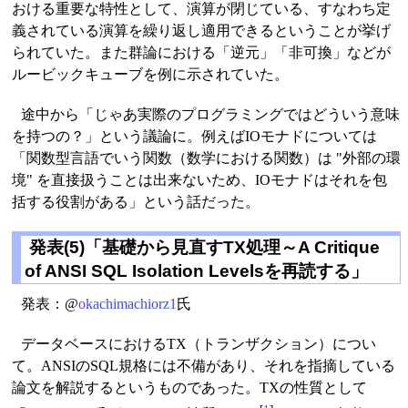
おける重要な特性として、演算が閉じている、すなわち定
義されている演算を繰り返し適用できるということが挙げ
られていた。また群論における「逆元」「非可換」などが
ルービックキューブを例に示されていた。
途中から「じゃあ実際のプログラミングではどういう意味
を持つの？」という議論に。例えばIOモナドについては
「関数型言語でいう関数（数学における関数）は "外部の環
境" を直接扱うことは出来ないため、IOモナドはそれを包
括する役割がある」という話だった。
発表(5)「基礎から見直すTX処理～A Critique
of ANSI SQL Isolation Levelsを再読する」
発表：@
okachimachiorz1
氏
データベースにおけるTX（トランザクション）につい
て。ANSIのSQL規格には不備があり、それを指摘している
論文を解説するというものであった。TXの性質として