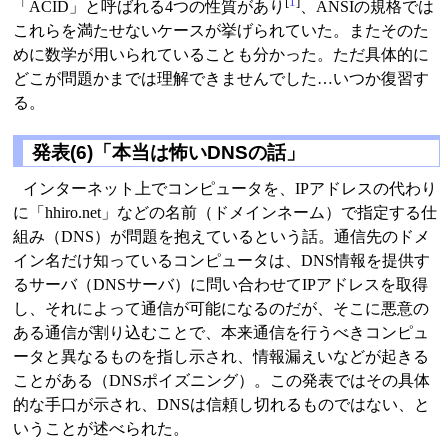
[
1
]
「ACID」と呼ばれる4つの性質があり
、ANSIの規格では
これらを満たせないケースが挙げられていた。またそのた
めに数学が用いられていることも分かった。ただ具体的に
どこが問題かまでは理解できませんでした…いつか復習す
る。
発表(6)「本当は怖いDNSの話」
インターネット上でコンピュータを、IPアドレスの代わり
に「hhiro.net」などの名前（ドメインネーム）で指定する仕
組み（DNS）が問題を抱えているという話。通信先のドメ
イン名だけ知っているコンピュータは、DNS情報を提供す
るサーバ（DNSサーバ）に問い合わせてIPアドレスを取得
し、それによって通信が可能になるのだが、そこに悪意の
ある通信が割り込むことで、本来通信を行うべきコンピュ
ータと異なるものを指し示され、情報漏えいなどが起きる
ことがある（DNSポイズニング）。この発表ではその具体
的な手口が示され、DNSは信頼し切れるものではない、と
いうことが述べられた。