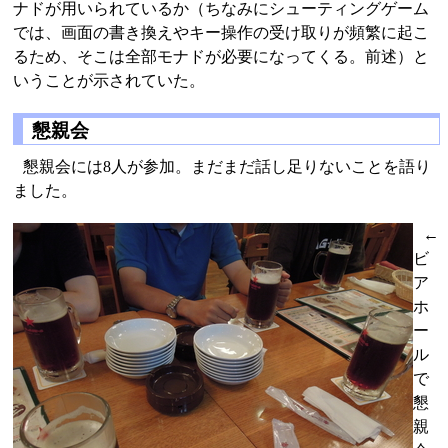
ナドが用いられているか（ちなみにシューティングゲーム
では、画面の書き換えやキー操作の受け取りが頻繁に起こ
るため、そこは全部モナドが必要になってくる。前述）と
いうことが示されていた。
懇親会
懇親会には8人が参加。まだまだ話し足りないことを語り
ました。
←
ビ
ア
ホ
ー
ル
で
懇
親