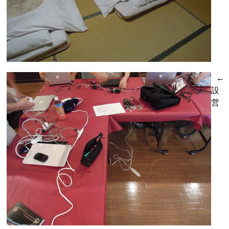
←
設
営