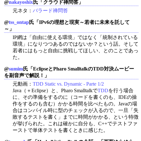
@
nakayoshix
氏「クラウド禅問答」
元ネタ：
バラード禅問答
@
tss_ontap
氏「IPv6の理想と現実～若者に未来を託して
～」
IP網は「自由に使える環境」ではなく「統制されている
環境」になりつつあるのではないか？という話。そして
若者にはもっと自由に挑戦してほしい、とのことであっ
た。
@
sumim
氏「EclipseとPharo SmalltalkのTDD対決ムービー
を副音声で解説！」
元動画：
TDD Static vs. Dynamic - Parte 1/2
Java（＋Eclipse）と、Pharo Smalltalkで
TDD
を行う場合
に、その準備をするのに（コードを書くのも、IDEの操
作をするのも含む）かかる時間を比べたもの。Javaの場
合はコンパイル時に型のチェックが入るので、一旦「失
敗するテストを書く」までに時間がかかる、という特徴
が挙げられた。これは確かに自分も、C++でテストファ
ーストで単体テストを書くときに感じた。