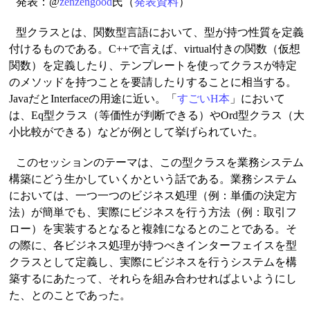
発表：@
zenzengood
氏（
発表資料
）
型クラスとは、関数型言語において、型が持つ性質を定義
付けるものである。C++で言えば、virtual付きの関数（仮想
関数）を定義したり、テンプレートを使ってクラスが特定
のメソッドを持つことを要請したりすることに相当する。
JavaだとInterfaceの用途に近い。「
すごいH本
」において
は、Eq型クラス（等価性が判断できる）やOrd型クラス（大
小比較ができる）などが例として挙げられていた。
このセッションのテーマは、この型クラスを業務システム
構築にどう生かしていくかという話である。業務システム
においては、一つ一つのビジネス処理（例：単価の決定方
法）が簡単でも、実際にビジネスを行う方法（例：取引フ
ロー）を実装するとなると複雑になるとのことである。そ
の際に、各ビジネス処理が持つべきインターフェイスを型
クラスとして定義し、実際にビジネスを行うシステムを構
築するにあたって、それらを組み合わせればよいようにし
た、とのことであった。