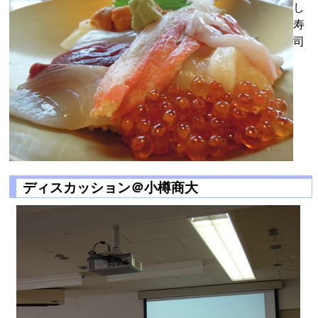
し
寿
司
ディスカッション＠小樽商大