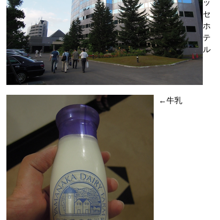
ッ
セ
ホ
テ
ル
←牛乳