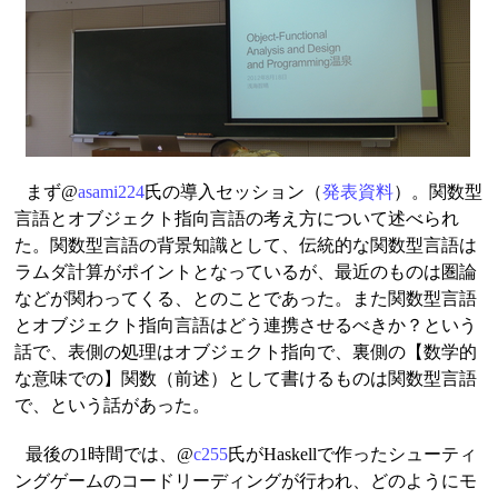
まず@
asami224
氏の導入セッション（
発表資料
）。関数型
言語とオブジェクト指向言語の考え方について述べられ
た。関数型言語の背景知識として、伝統的な関数型言語は
ラムダ計算がポイントとなっているが、最近のものは圏論
などが関わってくる、とのことであった。また関数型言語
とオブジェクト指向言語はどう連携させるべきか？という
話で、表側の処理はオブジェクト指向で、裏側の【数学的
な意味での】関数（前述）として書けるものは関数型言語
で、という話があった。
最後の1時間では、@
c255
氏がHaskellで作ったシューティ
ングゲームのコードリーディングが行われ、どのようにモ