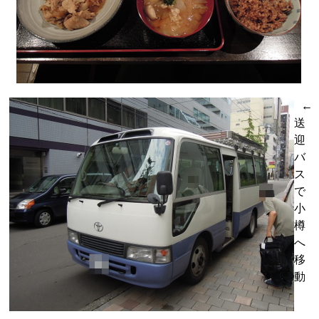
←
送
迎
バ
ス
で
小
樽
へ
移
動