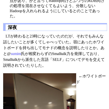
点があり、かと言ってHadoop向けとふつうのRDB向け
の処理を混在させなくてもよいよう、分散しない
Hadoopを入れられるようにしているとのことであっ
た。
深夜
LTが終わると23時になっていたのだが、それでもみんな
話したいことが多くてしゃべっていた。宿にあったホワイ
トボードを持ち出してモナドの概念を説明したりとか。あ
と@
sumim
氏が相変わらずのSmalltalk力を発揮しており、
Smalltalkから派生した言語「SELF」についてデモを交えて
説明されていたりした。
←ホワイトボー
ド