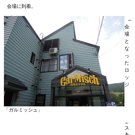
会場に到着。
←
会
場
と
な
っ
た
ロ
ッ
ジ
「ガルミッシュ」
←
ス
キ