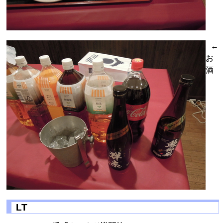
←
お
酒
LT