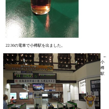
22:30の電車で小樽駅を出ました。
←
小
樽
駅