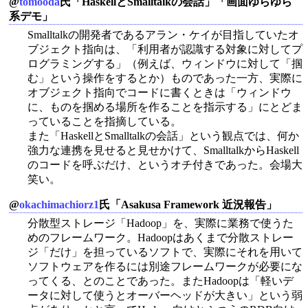
@
tomooda
氏「HaskellとSmalltalkの会話」「画面ゆらゆら
系デモ」
Smalltalkの開発者であるアラン・ケイが目指していたオ
ブジェクト指向は、「利用者が認識する対象に対してプ
ログラミングする」（例えば、ウィンドウに対して「掴
む」という操作をするとか）ものであった一方、実際に
オブジェクト指向でコードに書くときは「ウィンドウ
に、ものを掴める場所を作ることを指示する」にとどま
っていることを指摘している。
また「HaskellとSmalltalkの会話」という観点では、何か
強力な連携を見せると見せかけて、SmalltalkからHaskell
のコードを呼ぶだけ、というオチ付きであった。会場大
笑い。
@
okachimachiorz1
氏「Asakusa Framework 近況報告」
分散型ストレージ「Hadoop」を、実際に業務で使うた
めのフレームワーク。Hadoopはあくまで分散ストレー
ジ「だけ」を担っているソフトで、実際にそれを用いて
ソフトウェアを作るには別途フレームワークが必要にな
ってくる、とのことであった。またHadoopは「軽いデ
ータに対して使うとオーバーヘッドが大きい」という弱