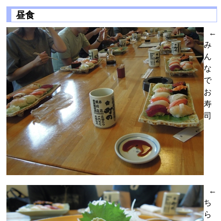
昼食
←
み
ん
な
で
お
寿
司
←
ち
ら