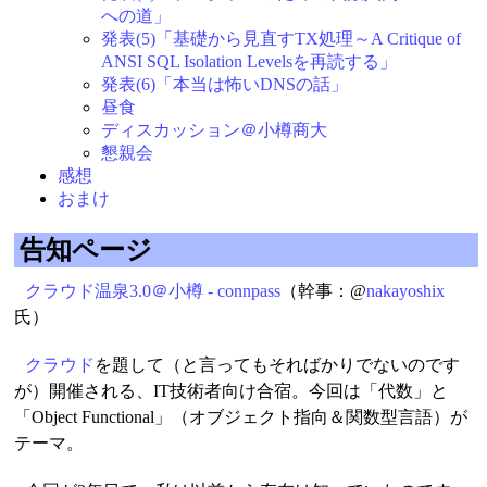
への道」
発表(5)「基礎から見直すTX処理～A Critique of
ANSI SQL Isolation Levelsを再読する」
発表(6)「本当は怖いDNSの話」
昼食
ディスカッション＠小樽商大
懇親会
感想
おまけ
告知ページ
クラウド温泉3.0＠小樽 - connpass
（幹事：@
nakayoshix
氏）
クラウド
を題して（と言ってもそればかりでないのです
が）開催される、IT技術者向け合宿。今回は「代数」と
「Object Functional」（オブジェクト指向＆関数型言語）が
テーマ。