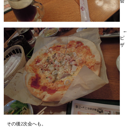
会
←
ピ
ザ
その後2次会へも。