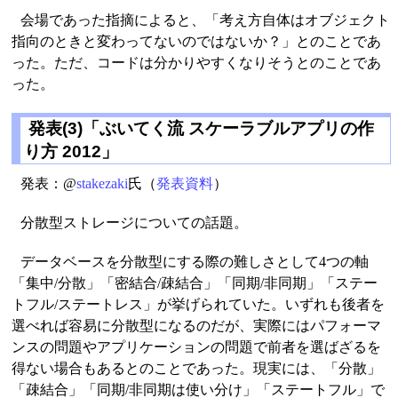
会場であった指摘によると、「考え方自体はオブジェクト
指向のときと変わってないのではないか？」とのことであ
った。ただ、コードは分かりやすくなりそうとのことであ
った。
発表(3)「ぶいてく流 スケーラブルアプリの作
り方 2012」
発表：@
stakezaki
氏（
発表資料
）
分散型ストレージについての話題。
データベースを分散型にする際の難しさとして4つの軸
「集中/分散」「密結合/疎結合」「同期/非同期」「ステー
トフル/ステートレス」が挙げられていた。いずれも後者を
選べれば容易に分散型になるのだが、実際にはパフォーマ
ンスの問題やアプリケーションの問題で前者を選ばざるを
得ない場合もあるとのことであった。現実には、「分散」
「疎結合」「同期/非同期は使い分け」「ステートフル」で