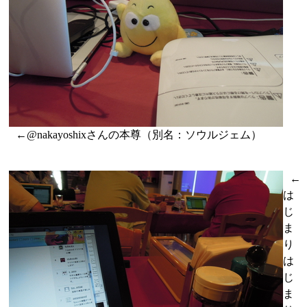
←@nakayoshixさんの本尊（別名：ソウルジェム）
←
は
じ
ま
り
は
じ
ま