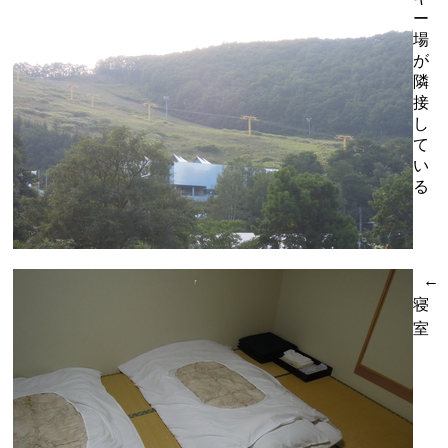
ー
場
が
隣
接
し
て
い
る
←
寝
室