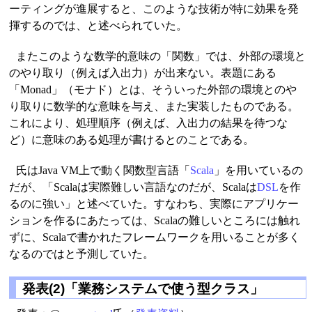
ーティングが進展すると、このような技術が特に効果を発
揮するのでは、と述べられていた。
またこのような数学的意味の「関数」では、外部の環境と
のやり取り（例えば入出力）が出来ない。表題にある
「Monad」（モナド）とは、そういった外部の環境とのや
り取りに数学的な意味を与え、また実装したものである。
これにより、処理順序（例えば、入出力の結果を待つな
ど）に意味のある処理が書けるとのことである。
氏はJava VM上で動く関数型言語「
Scala
」を用いているの
だが、「Scalaは実際難しい言語なのだが、Scalaは
DSL
を作
るのに強い」と述べていた。すなわち、実際にアプリケー
ションを作るにあたっては、Scalaの難しいところには触れ
ずに、Scalaで書かれたフレームワークを用いることが多く
なるのではと予測していた。
発表(2)「業務システムで使う型クラス」