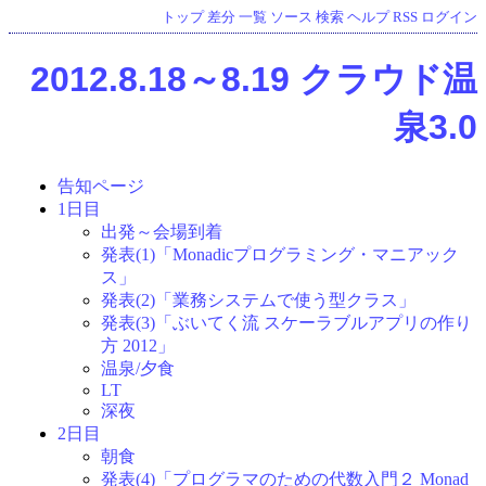
トップ
差分
一覧
ソース
検索
ヘルプ
RSS
ログイン
2012.8.18～8.19 クラウド温
泉3.0
告知ページ
1日目
出発～会場到着
発表(1)「Monadicプログラミング・マニアック
ス」
発表(2)「業務システムで使う型クラス」
発表(3)「ぶいてく流 スケーラブルアプリの作り
方 2012」
温泉/夕食
LT
深夜
2日目
朝食
発表(4)「プログラマのための代数入門２ Monad