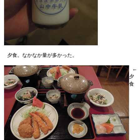
夕食。なかなか量が多かった。
←
夕
食