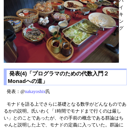
バ
イ
キ
ン
グ
発表(4)「プログラマのための代数入門２
Monadへの道」
発表：@
nakayoshix
氏
モナドを語る上でさらに基礎となる数学がどんなものであ
るかの説明。氏いわく「1時間でモナドまで行くのは厳し
い」とのことであったが、その手前の概念である群論はち
ゃんと説明した上で、モナドの定義に入っていた。群論に