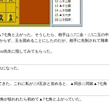
7七角と上がった。そうしたら、相手は△7二金・△5二玉の
からず、玉を固めることにしたのだが、相手に先制されて飛車
nza先生に指してみてもらった。
れになった。
としてきた。これに私が△9五歩と攻めると、▲同歩△同銀▲7七
身の角が狙われたら初めて▲7七角と上がっていた。