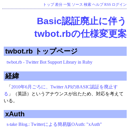
トップ
差分
一覧
ソース
検索
ヘルプ
RSS
ログイン
Basic認証廃止に伴う
twbot.rbの仕様変更案
twbot.rb トップページ
twbot.rb - Twitter Bot Support Library in Ruby
経緯
「
2010年6月ごろに、Twitter APIのBASIC認証を廃止す
る
」（英語）というアナウンスが出たため、対応を考えて
いる。
xAuth
s-take Blog.: Twitterによる簡易版OAuth: "xAuth"