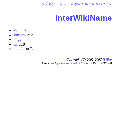
トップ
差分
一覧
ソース
検索
ヘルプ
RSS
ログイン
InterWikiName
WP
utf8
sinryow
euc
kugyu
euc
tw
utf8
nicodic
utf8
Copyright (C) 2002-2007
H.Hiro
Powered by
FreeStyleWiki3.6.5
with Perl5.036000