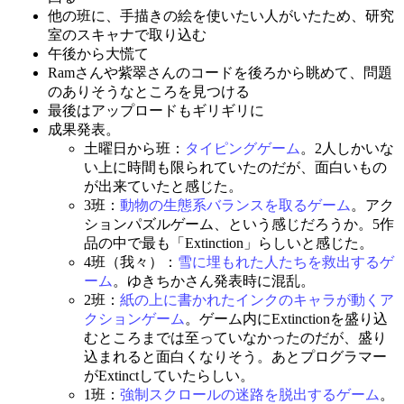
他の班に、手描きの絵を使いたい人がいたため、研究
室のスキャナで取り込む
午後から大慌て
Ramさんや紫翠さんのコードを後ろから眺めて、問題
のありそうなところを見つける
最後はアップロードもギリギリに
成果発表。
土曜日から班：
タイピングゲーム
。2人しかいな
い上に時間も限られていたのだが、面白いもの
が出来ていたと感じた。
3班：
動物の生態系バランスを取るゲーム
。アク
ションパズルゲーム、という感じだろうか。5作
品の中で最も「Extinction」らしいと感じた。
4班（我々）：
雪に埋もれた人たちを救出するゲ
ーム
。ゆきちかさん発表時に混乱。
2班：
紙の上に書かれたインクのキャラが動くア
クションゲーム
。ゲーム内にExtinctionを盛り込
むところまでは至っていなかったのだが、盛り
込まれると面白くなりそう。あとプログラマー
がExtinctしていたらしい。
1班：
強制スクロールの迷路を脱出するゲーム
。