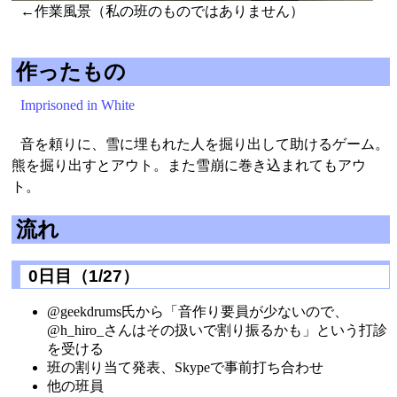
←作業風景（私の班のものではありません）
作ったもの
Imprisoned in White
音を頼りに、雪に埋もれた人を掘り出して助けるゲーム。
熊を掘り出すとアウト。また雪崩に巻き込まれてもアウ
ト。
流れ
0日目（1/27）
@geekdrums氏から「音作り要員が少ないので、
@h_hiro_さんはその扱いで割り振るかも」という打診
を受ける
班の割り当て発表、Skypeで事前打ち合わせ
他の班員