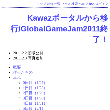
トップ
差分
一覧
ソース
検索
ヘルプ
RSS
ログイン
Kawazポータルから移
行/GlobalGameJam2011終
了！
2011.2.2 初版公開
2011.2.3 写真追加
概要
作ったもの
流れ
0日目（1/27）
1日目（1/28）
2日目（1/29）
3日目（1/30）
4日目（1/31）
5日目（2/1）