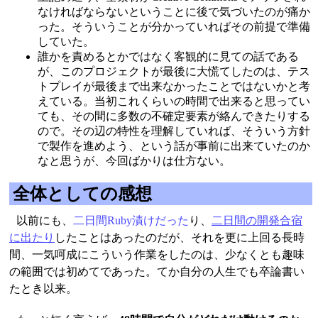
なければならないということに後で気づいたのが痛か
った。そういうことが分かっていればその前提で準備
していた。
誰かを責めるとかではなく客観的に見ての話である
が、このプロジェクトが最後に大慌てしたのは、テス
トプレイが最後まで出来なかったことではないかと考
えている。当初これくらいの時間で出来ると思ってい
ても、その間に多数の不確定要素が絡んできたりする
ので。その辺の特性を理解していれば、そういう方針
で製作を進めよう、という話が事前に出来ていたのか
なと思うが、今回ばかりは仕方ない。
全体としての感想
以前にも、
二日間Ruby漬けだった
り、
二日間の開発合宿
に出たり
したことはあったのだが、それを更に上回る長時
間、一気呵成にこういう作業をしたのは、少なくとも趣味
の範囲では初めてであった。てか自分の人生でも卒論書い
たとき以来。