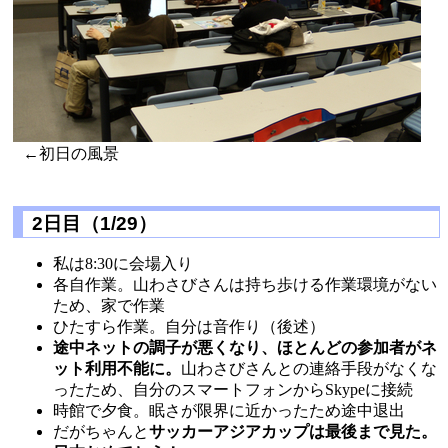
←初日の風景
2日目（1/29）
私は8:30に会場入り
各自作業。山わさびさんは持ち歩ける作業環境がない
ため、家で作業
ひたすら作業。自分は音作り（後述）
途中ネットの調子が悪くなり、ほとんどの参加者がネ
ット利用不能に。
山わさびさんとの連絡手段がなくな
ったため、自分のスマートフォンからSkypeに接続
時館で夕食。眠さが限界に近かったため途中退出
だがちゃんと
サッカーアジアカップは最後まで見た。