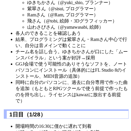
ゆきちかさん（@yuki_shio, プランナー）
紫翠さん（@sisui, プログラマー）
Ramさん（@Ram, プログラマー）
飛さん（@tobi, 絵師・3Dグラフィッカー）
山わさびさん（@yamawasabi, 絵師）
各人のできることを確認しあう
結果、プログラミングは紫翠さん・Ramさん中心で行
い、自分は音メインで動くことに
チーム名を話し合う。ゆきちかさんが口にした「ムー
ンスパイラル」という案が好評→採用
GGJ会場で使う可能性のありそうなソフトを、ノート
パソコンにインストール（具体的にはFL Studio 8のイ
ンストール、MIDI音源の追加）
同時に自分のパソコンに、過去に自分専用で作った曲
を追加（もともとRPGツクールで使う前提で作ったも
のを持ち出し。ライセンスはkawazに放出する前提
で）
1日目（1/28）
開場時間の16:30に僅かに遅れて到着