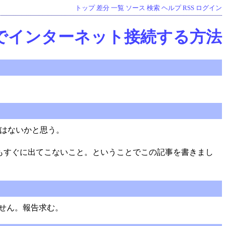
トップ
差分
一覧
ソース
検索
ヘルプ
RSS
ログイン
Wifiでインターネット接続する方法
のではないかと思う。
もすぐに出てこないこと。ということでこの記事を書きまし
ません。報告求む。