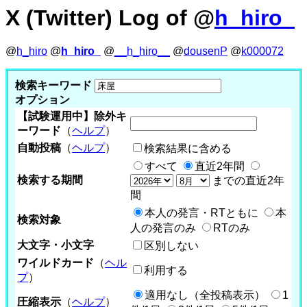
X (Twitter) Log of @
h_hiro_
@
h_hiro
@
h_hiro_
@
__h_hiro__
@
dousenP
@
k000072
検索キーワード
オプション
【試験運用中】除外キ
ーワード
（
ヘルプ
）
自動投稿
（
ヘルプ
）
検索結果に含める
すべて
直近2年間
検索する期間
までの直近2年
間
本人の発言・RTともに
本
検索対象
人の発言のみ
RTのみ
大文字・小文字
区別しない
ワイルドカード
（
ヘル
利用する
プ
）
適用なし（全投稿表示）
1
圧縮表示
（
ヘルプ
）