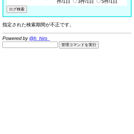
件/1日
3件/1日
5件/1日
指定された検索期間が不正です。
Powered by
@h_hiro_