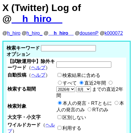
X (Twitter) Log of
@
__h_hiro__
@
h_hiro
@
h_hiro_
@
__h_hiro__
@
dousenP
@
k000072
検索キーワード
オプション
【試験運用中】除外キ
ーワード
（
ヘルプ
）
自動投稿
（
ヘルプ
）
検索結果に含める
すべて
直近2年間
検索する期間
までの直近2年
間
本人の発言・RTともに
本
検索対象
人の発言のみ
RTのみ
大文字・小文字
区別しない
ワイルドカード
（
ヘル
利用する
プ
）