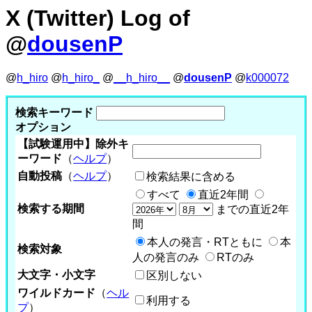
X (Twitter) Log of
@
dousenP
@
h_hiro
@
h_hiro_
@
__h_hiro__
@
dousenP
@
k000072
検索キーワード
オプション
【試験運用中】除外キ
ーワード
（
ヘルプ
）
自動投稿
（
ヘルプ
）
検索結果に含める
すべて
直近2年間
検索する期間
までの直近2年
間
本人の発言・RTともに
本
検索対象
人の発言のみ
RTのみ
大文字・小文字
区別しない
ワイルドカード
（
ヘル
利用する
プ
）