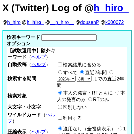
X (Twitter) Log of @
h_hiro_
@
h_hiro
@
h_hiro_
@
__h_hiro__
@
dousenP
@
k000072
検索キーワード
オプション
【試験運用中】除外キ
ーワード
（
ヘルプ
）
自動投稿
（
ヘルプ
）
検索結果に含める
すべて
直近2年間
検索する期間
までの直近2年
間
本人の発言・RTともに
本
検索対象
人の発言のみ
RTのみ
大文字・小文字
区別しない
ワイルドカード
（
ヘル
利用する
プ
）
適用なし（全投稿表示）
1
圧縮表示
（
ヘルプ
）