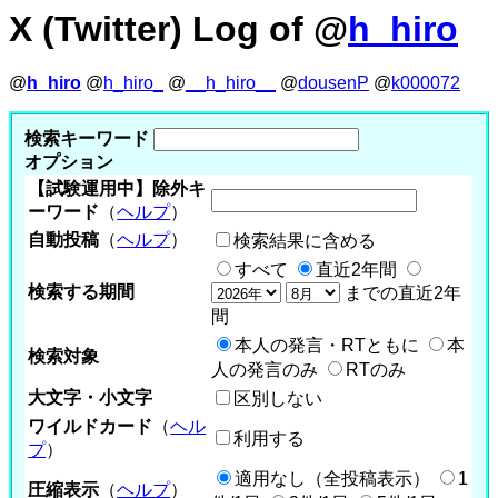
X (Twitter) Log of @
h_hiro
@
h_hiro
@
h_hiro_
@
__h_hiro__
@
dousenP
@
k000072
検索キーワード
オプション
【試験運用中】除外キ
ーワード
（
ヘルプ
）
自動投稿
（
ヘルプ
）
検索結果に含める
すべて
直近2年間
検索する期間
までの直近2年
間
本人の発言・RTともに
本
検索対象
人の発言のみ
RTのみ
大文字・小文字
区別しない
ワイルドカード
（
ヘル
利用する
プ
）
適用なし（全投稿表示）
1
圧縮表示
（
ヘルプ
）