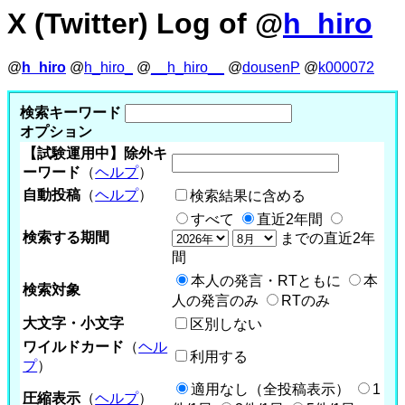
X (Twitter) Log of @
h_hiro
@
h_hiro
@
h_hiro_
@
__h_hiro__
@
dousenP
@
k000072
検索キーワード
オプション
【試験運用中】除外キ
ーワード
（
ヘルプ
）
自動投稿
（
ヘルプ
）
検索結果に含める
すべて
直近2年間
検索する期間
までの直近2年
間
本人の発言・RTともに
本
検索対象
人の発言のみ
RTのみ
大文字・小文字
区別しない
ワイルドカード
（
ヘル
利用する
プ
）
適用なし（全投稿表示）
1
圧縮表示
（
ヘルプ
）