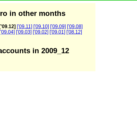
ro in other months
['09.12]
['09.11]
['09.10]
['09.09]
['09.08]
['09.04]
['09.03]
['09.02]
['09.01]
['08.12]
accounts in 2009_12