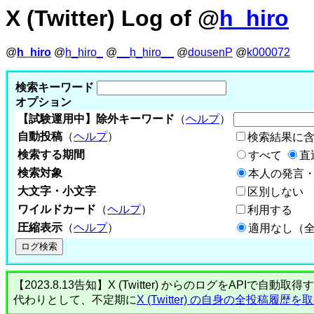
X (Twitter) Log of @
h_hiro
@
h_hiro
@
h_hiro_
@
__h_hiro__
@
dousenP
@
k000072
検索キーワード
オプション
【試験運用中】除外キーワード
（
ヘルプ
）
自動投稿
（
ヘルプ
）
検索結果に
検索する期間
すべて
直
検索対象
本人の発言・
大文字・小文字
区別しない
ワイルドカード
（
ヘルプ
）
利用する
圧縮表示
（
ヘルプ
）
適用なし（
【2023.8.13告知】X (Twitter) からのログをA
代わりとして、不定期に
X (Twitter) の自身の全投稿履歴