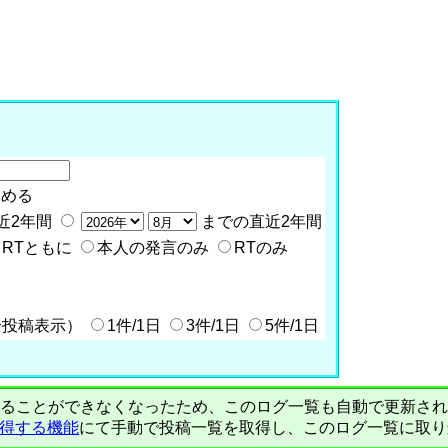
含める
近2年間
までの直近2年間
RTともに
本人の発言のみ
RTのみ
全投稿表示）
1件/1日
3件/1日
5件/1日
PIで自動取得することができなくなったため、このログ一覧も自動で更新
を取得する機能
にて手動で投稿一覧を取得し、このログ一覧に取り