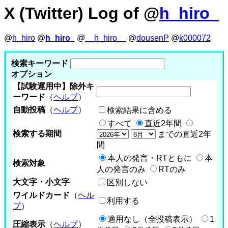
X (Twitter) Log of @
h_hiro_
@
h_hiro
@
h_hiro_
@
__h_hiro__
@
dousenP
@
k000072
検索キーワード
オプション
【試験運用中】除外キ
ーワード
（
ヘルプ
）
自動投稿
（
ヘルプ
）
検索結果に含める
すべて
直近2年間
検索する期間
までの直近2年
間
本人の発言・RTともに
本
検索対象
人の発言のみ
RTのみ
大文字・小文字
区別しない
ワイルドカード
（
ヘル
利用する
プ
）
適用なし（全投稿表示）
1
圧縮表示
（
ヘルプ
）