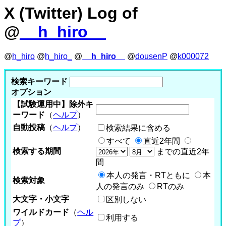
X (Twitter) Log of
@
__h_hiro__
@
h_hiro
@
h_hiro_
@
__h_hiro__
@
dousenP
@
k000072
検索キーワード
オプション
【試験運用中】除外キ
ーワード
（
ヘルプ
）
自動投稿
（
ヘルプ
）
検索結果に含める
すべて
直近2年間
検索する期間
までの直近2年
間
本人の発言・RTともに
本
検索対象
人の発言のみ
RTのみ
大文字・小文字
区別しない
ワイルドカード
（
ヘル
利用する
プ
）