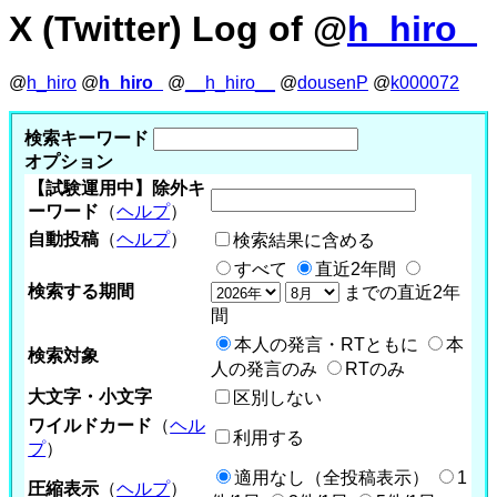
X (Twitter) Log of @
h_hiro_
@
h_hiro
@
h_hiro_
@
__h_hiro__
@
dousenP
@
k000072
検索キーワード
オプション
【試験運用中】除外キ
ーワード
（
ヘルプ
）
自動投稿
（
ヘルプ
）
検索結果に含める
すべて
直近2年間
検索する期間
までの直近2年
間
本人の発言・RTともに
本
検索対象
人の発言のみ
RTのみ
大文字・小文字
区別しない
ワイルドカード
（
ヘル
利用する
プ
）
適用なし（全投稿表示）
1
圧縮表示
（
ヘルプ
）