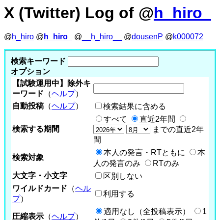
X (Twitter) Log of @
h_hiro_
@
h_hiro
@
h_hiro_
@
__h_hiro__
@
dousenP
@
k000072
検索キーワード
オプション
【試験運用中】除外キ
ーワード
（
ヘルプ
）
自動投稿
（
ヘルプ
）
検索結果に含める
すべて
直近2年間
検索する期間
までの直近2年
間
本人の発言・RTともに
本
検索対象
人の発言のみ
RTのみ
大文字・小文字
区別しない
ワイルドカード
（
ヘル
利用する
プ
）
適用なし（全投稿表示）
1
圧縮表示
（
ヘルプ
）