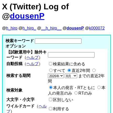
X (Twitter) Log of
@
dousenP
@
h_hiro
@
h_hiro_
@
__h_hiro__
@
dousenP
@
k000072
検索キーワード
オプション
【試験運用中】除外キ
ーワード
（
ヘルプ
）
自動投稿
（
ヘルプ
）
検索結果に含める
すべて
直近2年間
検索する期間
までの直近2年
間
本人の発言・RTともに
本
検索対象
人の発言のみ
RTのみ
大文字・小文字
区別しない
ワイルドカード
（
ヘル
利用する
プ
）