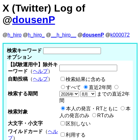
X (Twitter) Log of
@
dousenP
@
h_hiro
@
h_hiro_
@
__h_hiro__
@
dousenP
@
k000072
検索キーワード
オプション
【試験運用中】除外キ
ーワード
（
ヘルプ
）
自動投稿
（
ヘルプ
）
検索結果に含める
すべて
直近2年間
検索する期間
までの直近2年
間
本人の発言・RTともに
本
検索対象
人の発言のみ
RTのみ
大文字・小文字
区別しない
ワイルドカード
（
ヘル
利用する
プ
）