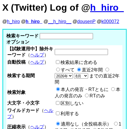
X (Twitter) Log of @
h_hiro_
@
h_hiro
@
h_hiro_
@
__h_hiro__
@
dousenP
@
k000072
検索キーワード
オプション
【試験運用中】除外キ
ーワード
（
ヘルプ
）
自動投稿
（
ヘルプ
）
検索結果に含める
すべて
直近2年間
検索する期間
までの直近2年
間
本人の発言・RTともに
本
検索対象
人の発言のみ
RTのみ
大文字・小文字
区別しない
ワイルドカード
（
ヘル
利用する
プ
）
適用なし（全投稿表示）
1
圧縮表示
（
ヘルプ
）