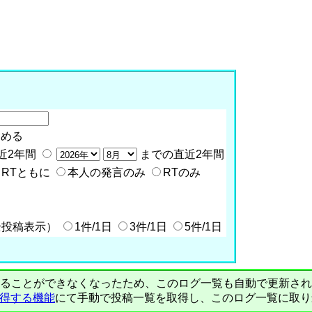
含める
近2年間
までの直近2年間
RTともに
本人の発言のみ
RTのみ
全投稿表示）
1件/1日
3件/1日
5件/1日
PIで自動取得することができなくなったため、このログ一覧も自動で更新
を取得する機能
にて手動で投稿一覧を取得し、このログ一覧に取り