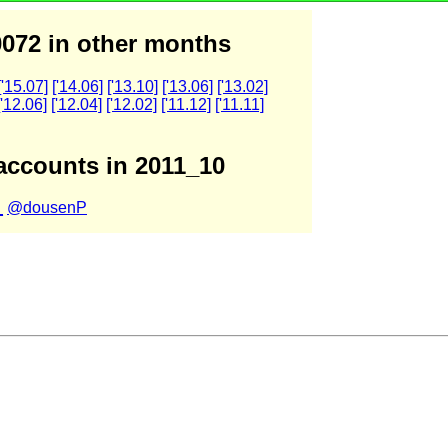
072 in other months
['15.07]
['14.06]
['13.10]
['13.06]
['13.02]
['12.06]
['12.04]
['12.02]
['11.12]
['11.11]
accounts in 2011_10
_
@dousenP