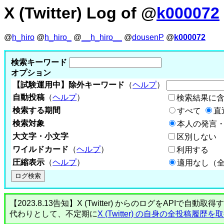
X (Twitter) Log of @
k000072
@
h_hiro
@
h_hiro_
@
__h_hiro__
@
dousenP
@
k000072
検索キーワード
オプション
【試験運用中】除外キーワード
（
ヘルプ
）
自動投稿
（
ヘルプ
）
検索結果に
検索する期間
すべて
直
検索対象
本人の発言・
大文字・小文字
区別しない
ワイルドカード
（
ヘルプ
）
利用する
圧縮表示
（
ヘルプ
）
適用なし（
【2023.8.13告知】X (Twitter) からのログをA
代わりとして、不定期に
X (Twitter) の自身の全投稿履歴