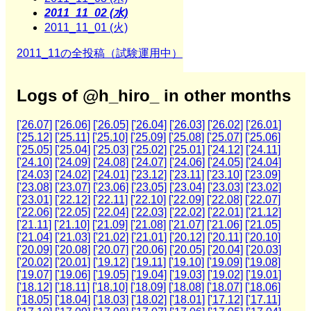
2011_11_02 (水)
2011_11_01 (火)
2011_11の全投稿（試験運用中）
Logs of @h_hiro_ in other months
['26.07]
['26.06]
['26.05]
['26.04]
['26.03]
['26.02]
['26.01]
['25.12]
['25.11]
['25.10]
['25.09]
['25.08]
['25.07]
['25.06]
['25.05]
['25.04]
['25.03]
['25.02]
['25.01]
['24.12]
['24.11]
['24.10]
['24.09]
['24.08]
['24.07]
['24.06]
['24.05]
['24.04]
['24.03]
['24.02]
['24.01]
['23.12]
['23.11]
['23.10]
['23.09]
['23.08]
['23.07]
['23.06]
['23.05]
['23.04]
['23.03]
['23.02]
['23.01]
['22.12]
['22.11]
['22.10]
['22.09]
['22.08]
['22.07]
['22.06]
['22.05]
['22.04]
['22.03]
['22.02]
['22.01]
['21.12]
['21.11]
['21.10]
['21.09]
['21.08]
['21.07]
['21.06]
['21.05]
['21.04]
['21.03]
['21.02]
['21.01]
['20.12]
['20.11]
['20.10]
['20.09]
['20.08]
['20.07]
['20.06]
['20.05]
['20.04]
['20.03]
['20.02]
['20.01]
['19.12]
['19.11]
['19.10]
['19.09]
['19.08]
['19.07]
['19.06]
['19.05]
['19.04]
['19.03]
['19.02]
['19.01]
['18.12]
['18.11]
['18.10]
['18.09]
['18.08]
['18.07]
['18.06]
['18.05]
['18.04]
['18.03]
['18.02]
['18.01]
['17.12]
['17.11]