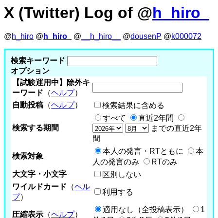
X (Twitter) Log of @
h_hiro_
@
h_hiro
@
h_hiro_
@
__h_hiro__
@
dousenP
@
k000072
検索キーワード
オプション
【試験運用中】除外キ
ーワード
（
ヘルプ
）
自動投稿
（
ヘルプ
）
検索結果に含める
すべて
直近2年間
検索する期間
までの直近2年
間
本人の発言・RTともに
本
検索対象
人の発言のみ
RTのみ
大文字・小文字
区別しない
ワイルドカード
（
ヘル
利用する
プ
）
適用なし（全投稿表示）
1
圧縮表示
（
ヘルプ
）