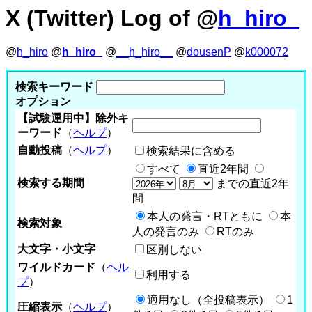
X (Twitter) Log of @
h_hiro_
@
h_hiro
@
h_hiro_
@
__h_hiro__
@
dousenP
@
k000072
検索キーワード
オプション
【試験運用中】除外キ
ーワード
（
ヘルプ
）
自動投稿
（
ヘルプ
）
検索結果に含める
すべて
直近2年間
検索する期間
までの直近2年
間
本人の発言・RTともに
本
検索対象
人の発言のみ
RTのみ
大文字・小文字
区別しない
ワイルドカード
（
ヘル
利用する
プ
）
適用なし（全投稿表示）
1
圧縮表示
（
ヘルプ
）