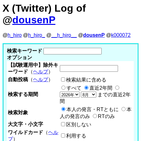
X (Twitter) Log of
@
dousenP
@
h_hiro
@
h_hiro_
@
__h_hiro__
@
dousenP
@
k000072
検索キーワード
オプション
【試験運用中】除外キ
ーワード
（
ヘルプ
）
自動投稿
（
ヘルプ
）
検索結果に含める
すべて
直近2年間
検索する期間
までの直近2年
間
本人の発言・RTともに
本
検索対象
人の発言のみ
RTのみ
大文字・小文字
区別しない
ワイルドカード
（
ヘル
利用する
プ
）