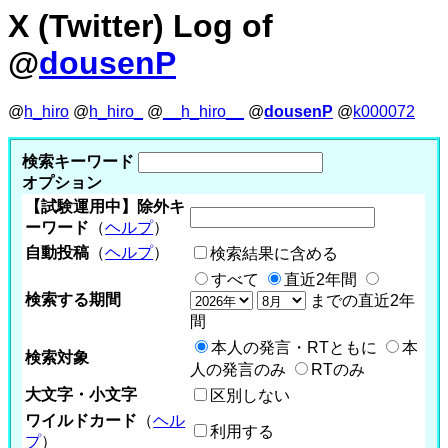
X (Twitter) Log of
@
dousenP
@
h_hiro
@
h_hiro_
@
__h_hiro__
@
dousenP
@
k000072
検索キーワード
オプション
【試験運用中】除外キ
ーワード
（
ヘルプ
）
自動投稿
（
ヘルプ
）
検索結果に含める
すべて
直近2年間
検索する期間
までの直近2年
間
本人の発言・RTともに
本
検索対象
人の発言のみ
RTのみ
大文字・小文字
区別しない
ワイルドカード
（
ヘル
利用する
プ
）