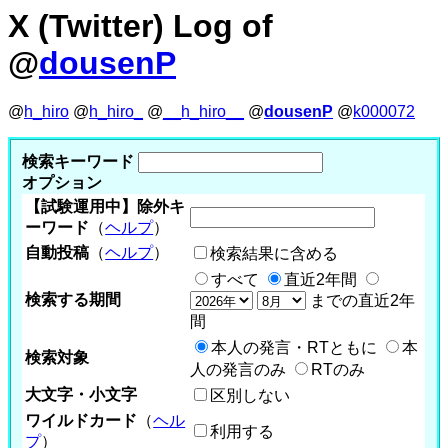
X (Twitter) Log of
@
dousenP
@
h_hiro
@
h_hiro_
@
__h_hiro__
@
dousenP
@
k000072
検索キーワード
オプション
【試験運用中】除外キ
ーワード
（
ヘルプ
）
自動投稿
（
ヘルプ
）
検索結果に含める
すべて
直近2年間
検索する期間
までの直近2年
間
本人の発言・RTともに
本
検索対象
人の発言のみ
RTのみ
大文字・小文字
区別しない
ワイルドカード
（
ヘル
利用する
プ
）