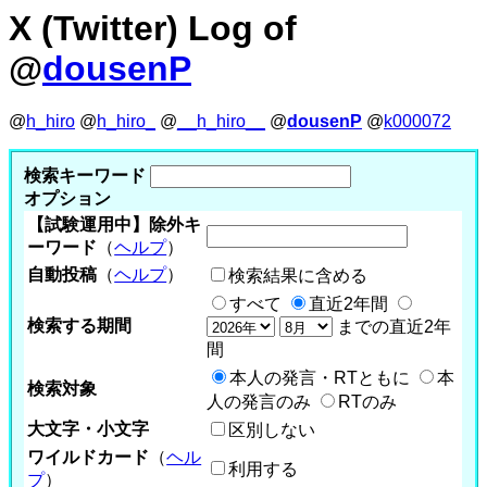
X (Twitter) Log of
@
dousenP
@
h_hiro
@
h_hiro_
@
__h_hiro__
@
dousenP
@
k000072
検索キーワード
オプション
【試験運用中】除外キ
ーワード
（
ヘルプ
）
自動投稿
（
ヘルプ
）
検索結果に含める
すべて
直近2年間
検索する期間
までの直近2年
間
本人の発言・RTともに
本
検索対象
人の発言のみ
RTのみ
大文字・小文字
区別しない
ワイルドカード
（
ヘル
利用する
プ
）