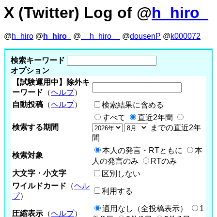
X (Twitter) Log of @
h_hiro_
@
h_hiro
@
h_hiro_
@
__h_hiro__
@
dousenP
@
k000072
検索キーワード
オプション
【試験運用中】除外キ
ーワード
（
ヘルプ
）
自動投稿
（
ヘルプ
）
検索結果に含める
すべて
直近2年間
検索する期間
までの直近2年
間
本人の発言・RTともに
本
検索対象
人の発言のみ
RTのみ
大文字・小文字
区別しない
ワイルドカード
（
ヘル
利用する
プ
）
適用なし（全投稿表示）
1
圧縮表示
（
ヘルプ
）