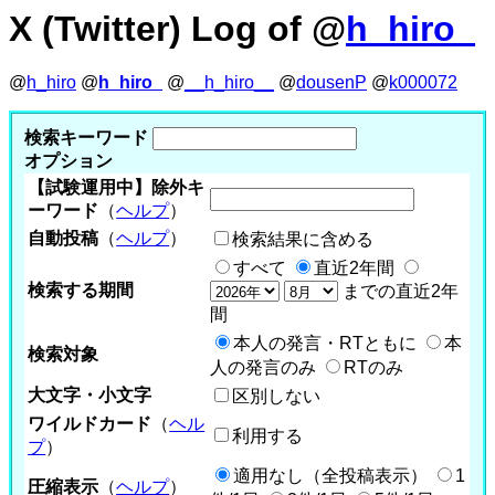
X (Twitter) Log of @
h_hiro_
@
h_hiro
@
h_hiro_
@
__h_hiro__
@
dousenP
@
k000072
検索キーワード
オプション
【試験運用中】除外キ
ーワード
（
ヘルプ
）
自動投稿
（
ヘルプ
）
検索結果に含める
すべて
直近2年間
検索する期間
までの直近2年
間
本人の発言・RTともに
本
検索対象
人の発言のみ
RTのみ
大文字・小文字
区別しない
ワイルドカード
（
ヘル
利用する
プ
）
適用なし（全投稿表示）
1
圧縮表示
（
ヘルプ
）