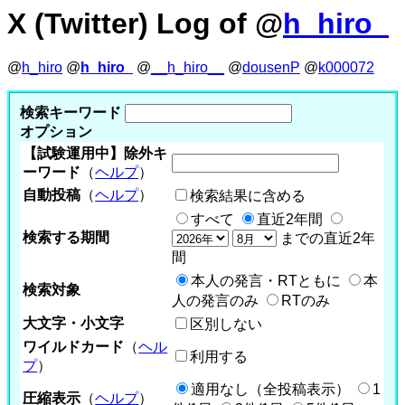
X (Twitter) Log of @
h_hiro_
@
h_hiro
@
h_hiro_
@
__h_hiro__
@
dousenP
@
k000072
検索キーワード
オプション
【試験運用中】除外キ
ーワード
（
ヘルプ
）
自動投稿
（
ヘルプ
）
検索結果に含める
すべて
直近2年間
検索する期間
までの直近2年
間
本人の発言・RTともに
本
検索対象
人の発言のみ
RTのみ
大文字・小文字
区別しない
ワイルドカード
（
ヘル
利用する
プ
）
適用なし（全投稿表示）
1
圧縮表示
（
ヘルプ
）