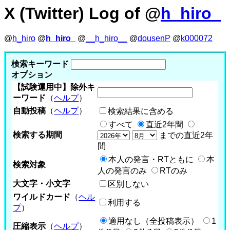
X (Twitter) Log of @
h_hiro_
@
h_hiro
@
h_hiro_
@
__h_hiro__
@
dousenP
@
k000072
検索キーワード
オプション
【試験運用中】除外キ
ーワード
（
ヘルプ
）
自動投稿
（
ヘルプ
）
検索結果に含める
すべて
直近2年間
検索する期間
までの直近2年
間
本人の発言・RTともに
本
検索対象
人の発言のみ
RTのみ
大文字・小文字
区別しない
ワイルドカード
（
ヘル
利用する
プ
）
適用なし（全投稿表示）
1
圧縮表示
（
ヘルプ
）