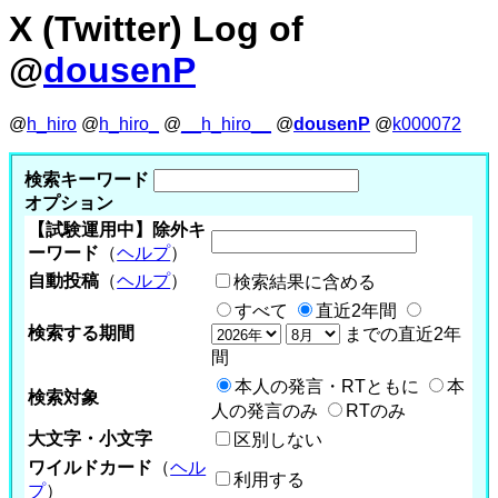
X (Twitter) Log of
@
dousenP
@
h_hiro
@
h_hiro_
@
__h_hiro__
@
dousenP
@
k000072
検索キーワード
オプション
【試験運用中】除外キ
ーワード
（
ヘルプ
）
自動投稿
（
ヘルプ
）
検索結果に含める
すべて
直近2年間
検索する期間
までの直近2年
間
本人の発言・RTともに
本
検索対象
人の発言のみ
RTのみ
大文字・小文字
区別しない
ワイルドカード
（
ヘル
利用する
プ
）