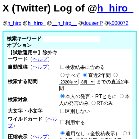
X (Twitter) Log of @
h_hiro_
@
h_hiro
@
h_hiro_
@
__h_hiro__
@
dousenP
@
k000072
検索キーワード
オプション
【試験運用中】除外キ
ーワード
（
ヘルプ
）
自動投稿
（
ヘルプ
）
検索結果に含める
すべて
直近2年間
検索する期間
までの直近2年
間
本人の発言・RTともに
本
検索対象
人の発言のみ
RTのみ
大文字・小文字
区別しない
ワイルドカード
（
ヘル
利用する
プ
）
適用なし（全投稿表示）
1
圧縮表示
（
ヘルプ
）