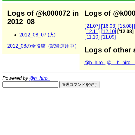
Logs of @k000072 in
Logs of @k000
2012_08
['21.07]
['16.03]
['15.08]
['12.11]
['12.10]
['12.08]
2012_08_07 (火)
['11.10]
['11.09]
2012_08の全投稿（試験運用中）
Logs of other 
@h_hiro_
@__h_hiro_
Powered by
@h_hiro_