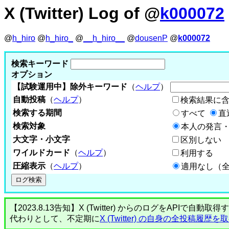
X (Twitter) Log of @
k000072
@
h_hiro
@
h_hiro_
@
__h_hiro__
@
dousenP
@
k000072
検索キーワード
オプション
【試験運用中】除外キーワード
（
ヘルプ
）
自動投稿
（
ヘルプ
）
検索結果に
検索する期間
すべて
直
検索対象
本人の発言・
大文字・小文字
区別しない
ワイルドカード
（
ヘルプ
）
利用する
圧縮表示
（
ヘルプ
）
適用なし（
【2023.8.13告知】X (Twitter) からのログをA
代わりとして、不定期に
X (Twitter) の自身の全投稿履歴