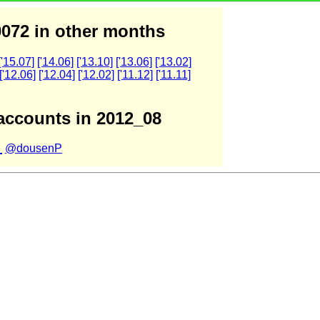
072 in other months
['15.07]
['14.06]
['13.10]
['13.06]
['13.02]
['12.06]
['12.04]
['12.02]
['11.12]
['11.11]
accounts in 2012_08
_
@dousenP