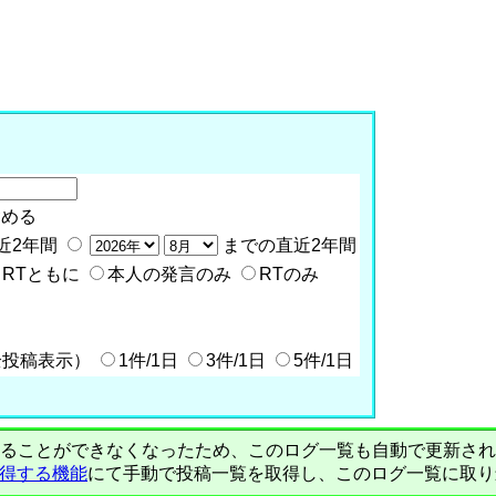
含める
近2年間
までの直近2年間
RTともに
本人の発言のみ
RTのみ
全投稿表示）
1件/1日
3件/1日
5件/1日
PIで自動取得することができなくなったため、このログ一覧も自動で更新
を取得する機能
にて手動で投稿一覧を取得し、このログ一覧に取り