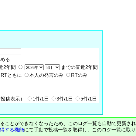
含める
近2年間
までの直近2年間
RTともに
本人の発言のみ
RTのみ
全投稿表示）
1件/1日
3件/1日
5件/1日
PIで自動取得することができなくなったため、このログ一覧も自動で更新
を取得する機能
にて手動で投稿一覧を取得し、このログ一覧に取り