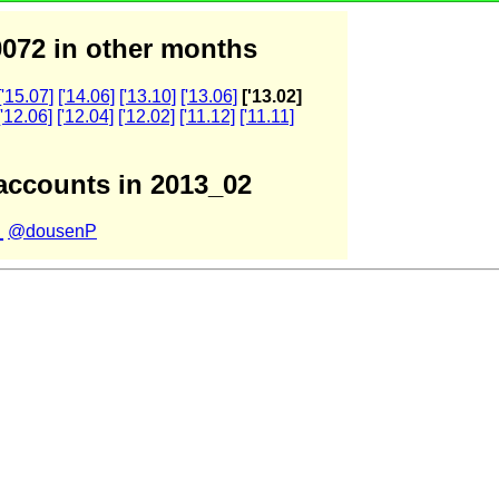
072 in other months
['15.07]
['14.06]
['13.10]
['13.06]
['13.02]
['12.06]
['12.04]
['12.02]
['11.12]
['11.11]
accounts in 2013_02
_
@dousenP