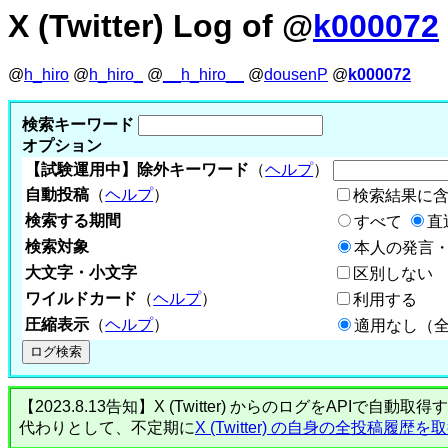
X (Twitter) Log of @
k000072
@
h_hiro
@
h_hiro_
@
__h_hiro__
@
dousenP
@
k000072
検索キーワード
オプション
【試験運用中】除外キーワード
（
ヘルプ
）
自動投稿
（
ヘルプ
）
検索結果に
検索する期間
すべて
直
検索対象
本人の発言・
大文字・小文字
区別しない
ワイルドカード
（
ヘルプ
）
利用する
圧縮表示
（
ヘルプ
）
適用なし（
【2023.8.13告知】X (Twitter) からのログをA
代わりとして、不定期に
X (Twitter) の自身の全投稿履歴