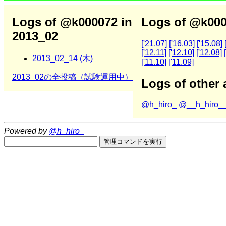
Logs of @k000072 in
Logs of @k000
2013_02
['21.07]
['16.03]
['15.08]
['12.11]
['12.10]
['12.08]
2013_02_14 (木)
['11.10]
['11.09]
2013_02の全投稿（試験運用中）
Logs of other 
@h_hiro_
@__h_hiro_
Powered by
@h_hiro_