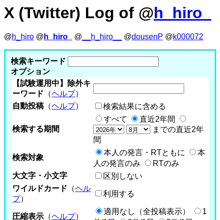
X (Twitter) Log of @
h_hiro_
@
h_hiro
@
h_hiro_
@
__h_hiro__
@
dousenP
@
k000072
検索キーワード
オプション
【試験運用中】除外キ
ーワード
（
ヘルプ
）
自動投稿
（
ヘルプ
）
検索結果に含める
すべて
直近2年間
検索する期間
までの直近2年
間
本人の発言・RTともに
本
検索対象
人の発言のみ
RTのみ
大文字・小文字
区別しない
ワイルドカード
（
ヘル
利用する
プ
）
適用なし（全投稿表示）
1
圧縮表示
（
ヘルプ
）