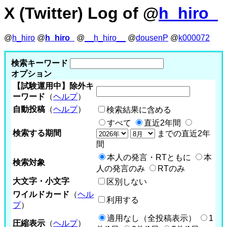
X (Twitter) Log of @
h_hiro_
@
h_hiro
@
h_hiro_
@
__h_hiro__
@
dousenP
@
k000072
検索キーワード
オプション
【試験運用中】除外キ
ーワード
（
ヘルプ
）
自動投稿
（
ヘルプ
）
検索結果に含める
すべて
直近2年間
検索する期間
までの直近2年
間
本人の発言・RTともに
本
検索対象
人の発言のみ
RTのみ
大文字・小文字
区別しない
ワイルドカード
（
ヘル
利用する
プ
）
適用なし（全投稿表示）
1
圧縮表示
（
ヘルプ
）