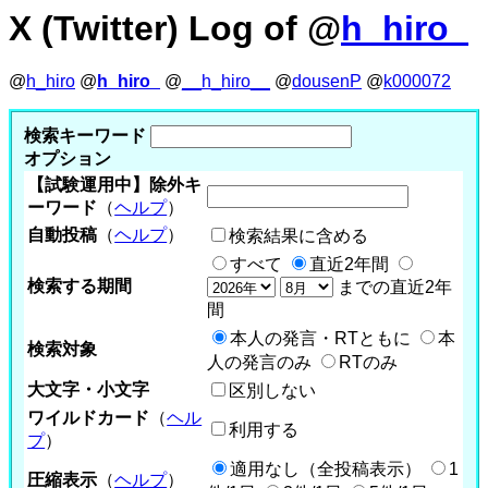
X (Twitter) Log of @
h_hiro_
@
h_hiro
@
h_hiro_
@
__h_hiro__
@
dousenP
@
k000072
検索キーワード
オプション
【試験運用中】除外キ
ーワード
（
ヘルプ
）
自動投稿
（
ヘルプ
）
検索結果に含める
すべて
直近2年間
検索する期間
までの直近2年
間
本人の発言・RTともに
本
検索対象
人の発言のみ
RTのみ
大文字・小文字
区別しない
ワイルドカード
（
ヘル
利用する
プ
）
適用なし（全投稿表示）
1
圧縮表示
（
ヘルプ
）