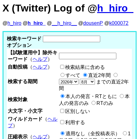
X (Twitter) Log of @
h_hiro_
@
h_hiro
@
h_hiro_
@
__h_hiro__
@
dousenP
@
k000072
検索キーワード
オプション
【試験運用中】除外キ
ーワード
（
ヘルプ
）
自動投稿
（
ヘルプ
）
検索結果に含める
すべて
直近2年間
検索する期間
までの直近2年
間
本人の発言・RTともに
本
検索対象
人の発言のみ
RTのみ
大文字・小文字
区別しない
ワイルドカード
（
ヘル
利用する
プ
）
適用なし（全投稿表示）
1
圧縮表示
（
ヘルプ
）