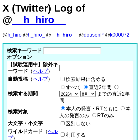
X (Twitter) Log of
@
__h_hiro__
@
h_hiro
@
h_hiro_
@
__h_hiro__
@
dousenP
@
k000072
検索キーワード
オプション
【試験運用中】除外キ
ーワード
（
ヘルプ
）
自動投稿
（
ヘルプ
）
検索結果に含める
すべて
直近2年間
検索する期間
までの直近2年
間
本人の発言・RTともに
本
検索対象
人の発言のみ
RTのみ
大文字・小文字
区別しない
ワイルドカード
（
ヘル
利用する
プ
）