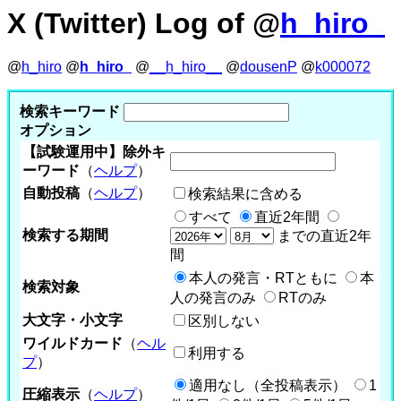
X (Twitter) Log of @
h_hiro_
@
h_hiro
@
h_hiro_
@
__h_hiro__
@
dousenP
@
k000072
検索キーワード
オプション
【試験運用中】除外キ
ーワード
（
ヘルプ
）
自動投稿
（
ヘルプ
）
検索結果に含める
すべて
直近2年間
検索する期間
までの直近2年
間
本人の発言・RTともに
本
検索対象
人の発言のみ
RTのみ
大文字・小文字
区別しない
ワイルドカード
（
ヘル
利用する
プ
）
適用なし（全投稿表示）
1
圧縮表示
（
ヘルプ
）